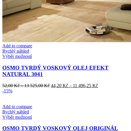
Add to compare
Rychlý náhled
Tento
Výběr možností
produkt
má
OSMO TVRDÝ VOSKOVÝ OLEJ EFEKT
více
NATURAL 3041
variant.
Možnosti
Rozpětí
Rozpětí
52,00
Kč
–
13 525,00
Kč
44,20
Kč
–
11 496,25
Kč
lze
cen:
cen:
-15%
vybrat
52,00 Kč
44,20 Kč
na
až
až
stránce
13
11
Add to compare
produktu
525,00 Kč
496,25 Kč
Rychlý náhled
Tento
Výběr možností
produkt
má
OSMO TVRDÝ VOSKOVÝ OLEJ ORIGINÁL