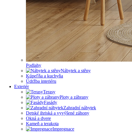
Podlahy
Nábytek a stěny
Kúpeľňa a kuchyňa
Údržba interiéru
Exteriér
Terasy
Ploty a zábrany
Fasády
Zahradní nábytek
Detské ihriská a vyvýšené záhony
Okná a dvere
Kameň a terakota
Impregnace