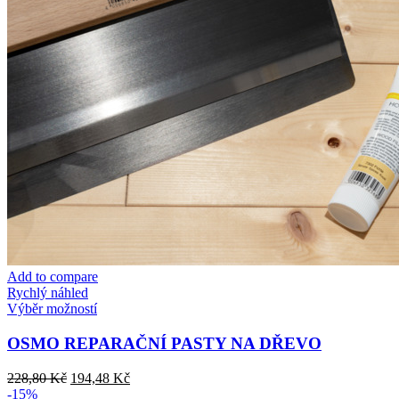
Add to compare
Rychlý náhled
Tento
Výběr možností
produkt
má
OSMO REPARAČNÍ PASTY NA DŘEVO
více
variant.
228,80
Kč
194,48
Kč
Možnosti
-15%