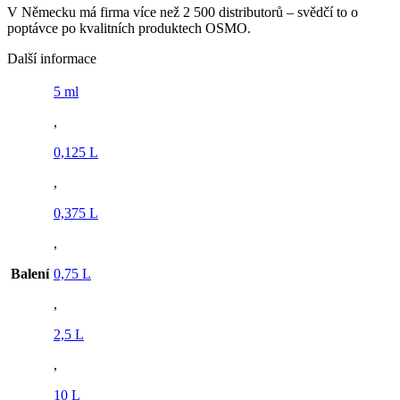
V Německu má firma více než 2 500 distributorů – svědčí to o
poptávce po kvalitních produktech OSMO.
Další informace
5 ml
,
0,125 L
,
0,375 L
,
Balení
0,75 L
,
2,5 L
,
10 L