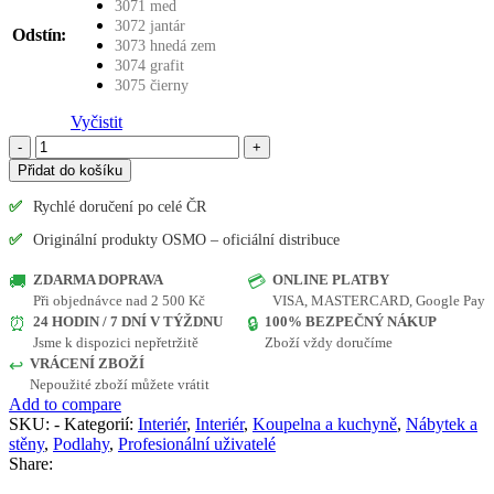
3071 med
3072 jantár
Odstín
3073 hnedá zem
3074 grafit
3075 čierny
Vyčistit
OSMO
TVRDÝ
Přidat do košíku
VOSKOVÝ
OLEJ
✅
Rychlé doručení po celé ČR
BAREVNÝ
✅
Originální produkty OSMO – oficiální distribuce
množství
ZDARMA DOPRAVA
ONLINE PLATBY
🚚
💳
Při objednávce nad 2 500 Kč
VISA, MASTERCARD, Google Pay
24 HODIN / 7 DNÍ V TÝŽDNU
100% BEZPEČNÝ NÁKUP
⏰
🔒
Jsme k dispozici nepřetržitě
Zboží vždy doručíme
VRÁCENÍ ZBOŽÍ
↩️
Nepoužité zboží můžete vrátit
Add to compare
SKU:
-
Kategorií:
Interiér
,
Interiér
,
Koupelna a kuchyně
,
Nábytek a
stěny
,
Podlahy
,
Profesionální uživatelé
Share: