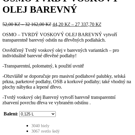
3
160,00 Kč
OLEJ BAREVNÝ
536,00 Kč
Rozpětí
Rozpětí
52,00
Kč
–
32 162,00
Kč
44,20
Kč
–
27 337,70
Kč
cen:
cen:
OSMO – TVRDÝ VOSKOVÝ OLEJ BAREVNÝ vytvoří
52,00 Kč
44,20 Kč
transparentně barevný odstín na dřevěných podlahách.
až
až
32
27
Osvědčený Tvrdý voskový olej v barevných variantách – pro
162,00 Kč
337,70 Kč
individuálně barevné dřevěné podlahy!
-Transparentní, polomatný, k použití uvnitř
-Obzvláště se doporučuje pro masivní podlahové palubky, selská
prkna, parketové podlahy, OSB a korkové podlahy; také vhodný na
plochy nábytku a lepené dřevo.
-Tvrdý voskový olej Barevný vytvoří barevně transparentní
zbarvení povrchu dřeva ve vybraném odstínu .
Balení
3040 biely
3067 svetlo šedý