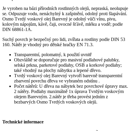
Je vyroben na bázi přírodních rostlinných olejů, nepraská, neolupuje
se. Odpuzuje vodu, nenáchylný k zašpinění, odolný proti šlapávání.
Osmo Tvrdý voskový olej Barevný je odolný vůči vínu, pivu,
kolovým nápojům, kávě, čaji, ovocné šťávě, mléku a vodě; podle
DIN 68861-1A.
Suchý povrch je bezpečný pro lidi, zvířata a rostliny podle DIN 53
160. Nátěr je vhodný pro dětské hračky EN 71.3.
Transparentní, polomatný, k použití uvnitř
Obzvláště se doporučuje pro masivní podlahové palubky,
selská prkna, parketové podlahy, OSB a korkové podlahy;
také vhodný na plochy nábytku a lepené dřevo.
Tvrdý voskový olej Barevný vytvoří barevně transparentní
zbarvení povrchu dřeva ve vybraném odstínu .
Počet nátěrů: U dřeva na nábytek bez povrchové úpravy max.
2 nátěry. Podlahy maximálně 1x úprava Tvrdým voskovým
olejem Barevným. 2.nátěr je třeba provést jedním z
bezbarvých Osmo Tvrdých voskových olejů.
Technické informace