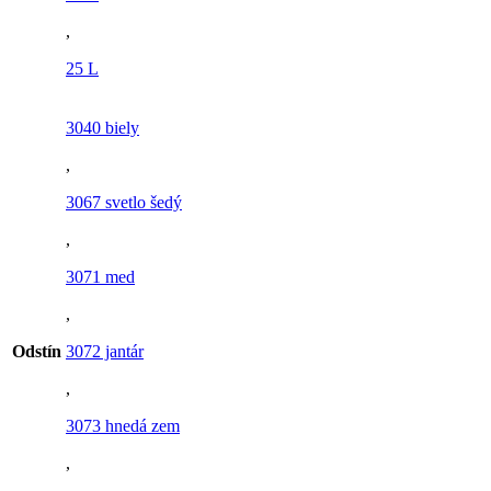
,
25 L
3040 biely
,
3067 svetlo šedý
,
3071 med
,
Odstín
3072 jantár
,
3073 hnedá zem
,