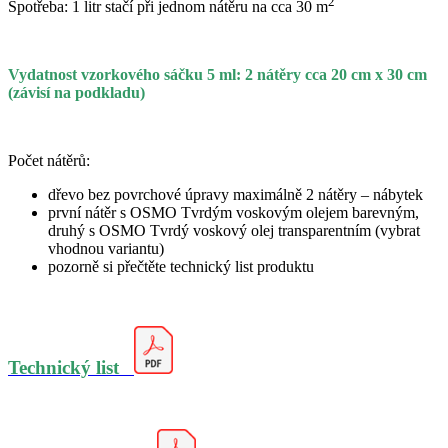
2
Spotřeba: 1 litr stačí při jednom nátěru na cca 30 m
Vydatnost vzorkového sáčku 5 ml: 2 nátěry cca 20 cm x 30 cm
(závisí na podkladu)
Počet nátěr
ů
:
dřevo bez povrchové úpravy maximálně 2 nátěry – nábytek
první nátěr s OSMO Tvrdým voskovým olejem barevným,
druhý s OSMO Tvrdý voskový olej transparentním (vybrat
vhodnou variantu)
pozorně si přečtěte technický list produktu
Technický list