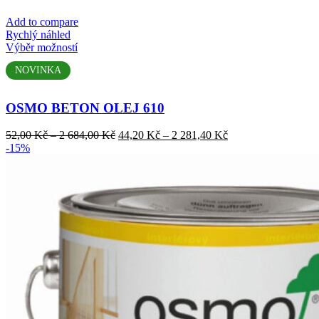
Add to compare
Rychlý náhled
Tento
Výběr možností
produkt
NOVINKA
má
více
variant.
OSMO BETON OLEJ 610
Možnosti
lze
Rozpětí
Rozpětí
52,00
Kč
–
2 684,00
Kč
44,20
Kč
–
2 281,40
Kč
vybrat
cen:
cen:
-15%
na
52,00 Kč
44,20 Kč
stránce
až
až
produktu
2
2
684,00 Kč
281,40 Kč