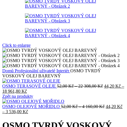
Click to enlarge
Domů
Profesionální uživatelé
Interiér
OSMO TVRDÝ
VOSKOVÝ OLEJ BAREVNÝ
Rozpětí
OSMO TERASOVÉ OLEJE
52,00
Kč
–
22 308,00
Kč
44,20
Kč
–
Rozpětí
cen:
18 961,80
Kč
cen:
52,00 Kč
Zpět na produkty
44,20 Kč
až
až
22
Rozpětí
OSMO OLEJOVÉ MOŘIDLO
52,00
Kč
–
4 160,00
Kč
44,20
Kč
18
Rozpětí
308,00 Kč
cen:
–
3 536,00
Kč
961,80 Kč
cen:
52,00 Kč
44,20 Kč
až
OSMO TVRDÝ VOSKOVÝ
až
4