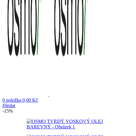
0
položka
0,00
Kč
Hledat
-15%