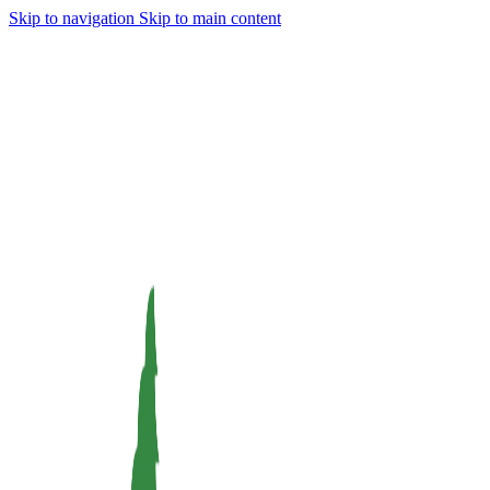
Skip to navigation
Skip to main content
Dnes 23.9.2024 bude naše prodejna z technických příčin
zavřena.
V případě potřeby jsme k vám k dispozici od 18:00 do
19:45. Děkujeme za pochopení.