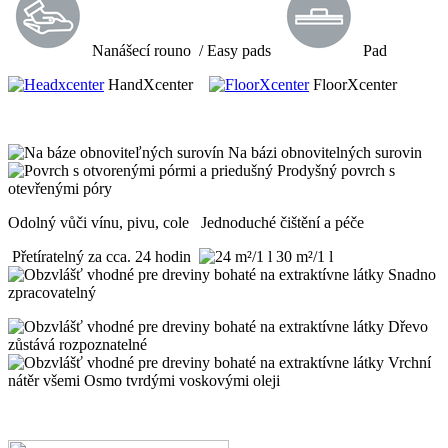
Nanášecí rouno
/ Easy pads
Pad
HandXcenter
FloorXcenter
Na bázi obnovitelných surovin
Prodyšný povrch s
otevřenými póry
Odolný vůči vínu, pivu, cole
Jednoduché čištění a péče
Přetíratelný za cca. 24 hodin
30 m²/1 l
Snadno
zpracovatelný
Dřevo
zůstává rozpoznatelné
Vrchní
nátěr všemi Osmo tvrdými voskovými oleji