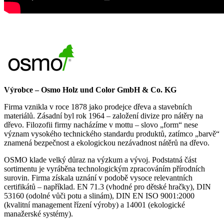
Výrobce – Osmo Holz und Color GmbH & Co. KG
Firma vznikla v roce 1878 jako prodejce dřeva a stavebních
materiálů. Zásadní byl rok 1964 – založení divize pro nátěry na
dřevo. Filozofii firmy nacházíme v mottu – slovo „form“ nese
význam vysokého technického standardu produktů, zatímco „barvě“
znamená bezpečnost a ekologickou nezávadnost nátěrů na dřevo.
OSMO klade velký důraz na výzkum a vývoj. Podstatná část
sortimentu je vyráběna technologickým zpracováním přírodních
surovin. Firma získala uznání v podobě vysoce relevantních
certifikátů – například. EN 71.3 (vhodné pro dětské hračky), DIN
53160 (odolné vůči potu a slinám), DIN EN ISO 9001:2000
(kvalitní management řízení výroby) a 14001 (ekologické
manažerské systémy).