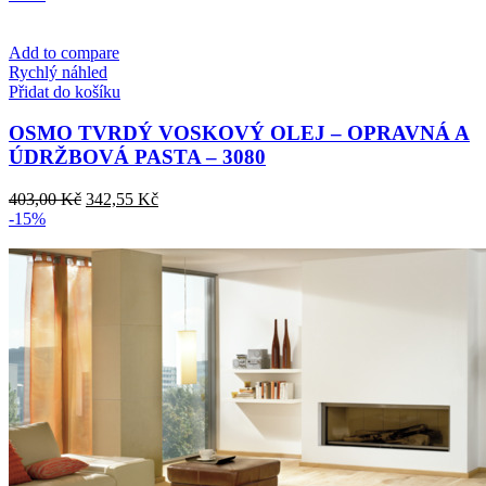
lze
vybrat
na
Add to compare
stránce
Rychlý náhled
produktu
Přidat do košíku
OSMO TVRDÝ VOSKOVÝ OLEJ – OPRAVNÁ A
ÚDRŽBOVÁ PASTA – 3080
Původní
Aktuální
403,00
Kč
342,55
Kč
cena
cena
-15%
byla:
je:
403,00 Kč.
342,55 Kč.