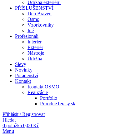
Údržba exteriéru
PŘÍSLUŠENSTVÍ
Den Braven
Osmo
Vzorkovníky
Iné
Profesionáli
Interiér
Exteriér
Nástroje
Údržba
Slevy
Novinky
Poradenství
Kontakt
Kontakt OSMO
Realizácie
Portfólio
PrirodneTerasy.sk
Přihlásit / Registrovat
Hledat
0
položka
0,00
Kč
Menu