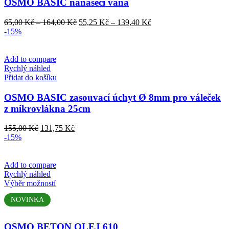
má
OSMO BASIC nanášecí vana
více
variant.
Rozpětí
Rozpětí
65,00
Kč
–
164,00
Kč
55,25
Kč
–
139,40
Kč
Možnosti
cen:
cen:
-15%
lze
65,00 Kč
55,25 Kč
vybrat
až
až
na
164,00 Kč
139,40 Kč
Add to compare
stránce
Rychlý náhled
produktu
Přidat do košíku
OSMO BASIC zasouvací úchyt Ø 8mm pro váleček
z mikrovlákna 25cm
Původní
Aktuální
155,00
Kč
131,75
Kč
cena
cena
-15%
byla:
je:
155,00 Kč.
131,75 Kč.
Add to compare
Rychlý náhled
Tento
Výběr možností
produkt
NOVINKA
má
více
variant.
OSMO BETON OLEJ 610
Možnosti