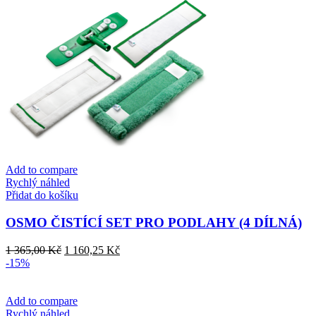
7
6
stránce
985,00 Kč
787,25 Kč
produktu
Add to compare
Rychlý náhled
Přidat do košíku
OSMO ČISTÍCÍ SET PRO PODLAHY (4 DÍLNÁ)
Původní
Aktuální
1 365,00
Kč
1 160,25
Kč
cena
cena
-15%
byla:
je:
1
1
365,00 Kč.
160,25 Kč.
Add to compare
Rychlý náhled