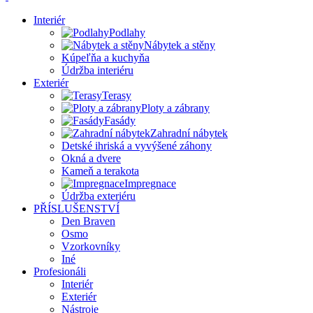
Interiér
Podlahy
Nábytek a stěny
Kúpeľňa a kuchyňa
Údržba interiéru
Exteriér
Terasy
Ploty a zábrany
Fasády
Zahradní nábytek
Detské ihriská a vyvýšené záhony
Okná a dvere
Kameň a terakota
Impregnace
Údržba exteriéru
PŘÍSLUŠENSTVÍ
Den Braven
Osmo
Vzorkovníky
Iné
Profesionáli
Interiér
Exteriér
Nástroje