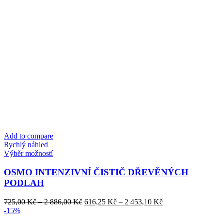
Add to compare
Rychlý náhled
Tento
Výběr možností
produkt
má
OSMO INTENZIVNÍ ČISTIČ DŘEVĚNÝCH
více
PODLAH
variant.
Možnosti
Rozpětí
Rozpětí
725,00
Kč
–
2 886,00
Kč
616,25
Kč
–
2 453,10
Kč
lze
cen:
cen:
-15%
vybrat