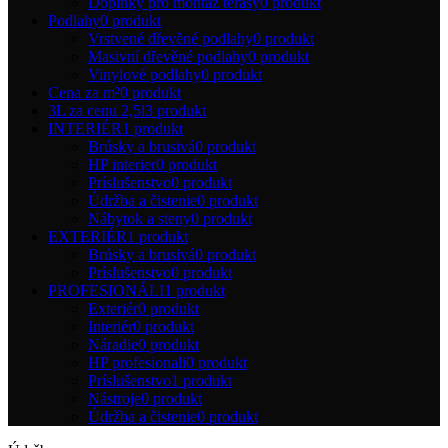
Doplňky pro montáž terasy
0 produkt
Podlahy
0 produkt
Vrstvené dřevěné podlahy
0 produkt
Masivní dřevěné podlahy
0 produkt
Vinylové podlahy
0 produkt
Cena za m²
0 produkt
3L za cenu 2,5l
3 produkt
INTERIÉR
1 produkt
Brúsky a brusivá
0 produkt
HP interier
0 produkt
Príslušenstvo
0 produkt
Údržba a čistenie
0 produkt
Nábytok a steny
0 produkt
EXTERIÉR
1 produkt
Brúsky a brusivá
0 produkt
Príslušenstvo
0 produkt
PROFESIONÁLI
1 produkt
Exteriér
0 produkt
Interiér
0 produkt
Náradie
0 produkt
HP profesionali
0 produkt
Príslušenstvo
1 produkt
Nástroje
0 produkt
Údržba a čistenie
0 produkt