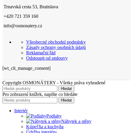
Trnavská cesta 53, Bratislava
+420 721 359 160
info@osmonatery.cz
Všeobecné obchodní podmínky
Zásady ochrany osobních údajů
Reklamační řád
Odstoupit od smlouvy
[wt_cli_manage_consent]
Copyright OSMONÁTERY - Všetky práva vyhradené
Hledat
Pro zobrazení knížek, napište co hledáte
Hledat
Interiér
Podlahy
Nábytek a stěny
Kúpeľňa a kuchyňa
Údržba interiéru