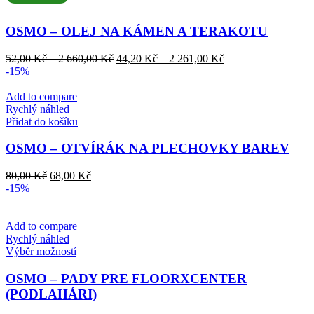
více
variant.
OSMO – OLEJ NA KÁMEN A TERAKOTU
Možnosti
lze
Rozpětí
Rozpětí
52,00
Kč
–
2 660,00
Kč
44,20
Kč
–
2 261,00
Kč
vybrat
cen:
cen:
-15%
na
52,00 Kč
44,20 Kč
stránce
až
až
Add to compare
produktu
2
2
Rychlý náhled
660,00 Kč
261,00 Kč
Přidat do košíku
OSMO – OTVÍRÁK NA PLECHOVKY BAREV
Původní
Aktuální
80,00
Kč
68,00
Kč
cena
cena
-15%
byla:
je:
80,00 Kč.
68,00 Kč.
Add to compare
Rychlý náhled
Tento
Výběr možností
produkt
má
OSMO – PADY PRE FLOORXCENTER
více
(PODLAHÁRI)
variant.
Možnosti