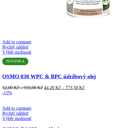
Add to compare
Rychlý náhled
Tento
Výběr možností
produkt
NOVINKA
má
více
variant.
OSMO 030 WPC & BPC údržbový olej
Možnosti
lze
Rozpětí
Rozpětí
52,00
Kč
–
910,00
Kč
44,20
Kč
–
773,50
Kč
vybrat
cen:
cen:
-15%
na
52,00 Kč
44,20 Kč
stránce
až
až
produktu
910,00 Kč
773,50 Kč
Add to compare
Rychlý náhled
Tento
Výběr možností
produkt