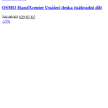
OSMO HandXcenter Unášecí deska (náhradní díl)
Původní
Aktuální
741,00
Kč
629,85
Kč
cena
cena
-15%
byla:
je:
741,00 Kč.
629,85 Kč.