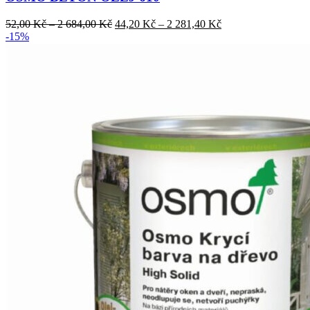
lze
Rozpětí
Rozpětí
52,00
Kč
–
2 684,00
Kč
44,20
Kč
–
2 281,40
Kč
vybrat
cen:
cen:
-15%
na
52,00 Kč
44,20 Kč
stránce
až
až
produktu
2
2
684,00 Kč
281,40 Kč