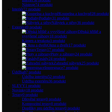
Interiér
58 produkt
Nástroje
74 produkt
Interiér
72 produkt
Koupelna a kuchyně
28 produkt
Podlahy
31 produkt
Nábytek a stěny
36 produkt
Exteriér
49 produkt
Dětská hřiště a
vyvýšené záhony
18 produkt
Kámen a terakota
3 produkt
Okna a dveře
17 produkt
Terasy
17 produkt
Ploty a zábrany
24 produkt
Fasády
24 produkt
Zahradní nábytek
25 produkt
Impregnace
7 produkt
Údržba
87 produkt
Údržba interiéru
52 produkt
Údržba exteriéru
36 produkt
SLEVY
1 produkt
Novinky
18 produkt
Terasy
0 produkt
Dřevěné terasy
0 produkt
Kompozitní terasy
0 produkt
Doplňky pro údržbu terasy
0 produkt