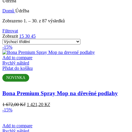
Údržba
Domů
Údržba
Zobrazeno 1. – 30. z 87 výsledků
Filtrovat
Zobrazit
15
30
45
-15%
Add to compare
Rychlý náhled
Přidat do košíku
NOVINKA
Bona Premium Spray Mop na dřevěné podlahy
Původní
Aktuální
1 672,00
Kč
1 421,20
Kč
cena
cena
-15%
byla:
je:
1
1
672,00 Kč.
421,20 Kč.
Add to compare
Rychlý náhled