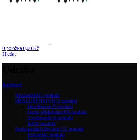
0
položka
0,00
Kč
Hledat
Údržba
Kategorie
Nezaradené
11 produkt
PŘÍSLUŠENSTVÍ
112 produkt
Den Braven
25 produkt
Osmo příslušenství
76 produkt
Vzorkovníky
2 produkt
Iné
28 produkt
Profesionální uživatelé
132 produkt
Exteriér
41 produkt