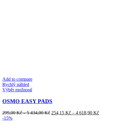
Add to compare
Rychlý náhled
Tento
Výběr možností
produkt
má
OSMO EASY PADS
více
variant.
Rozpětí
Rozpětí
299,00
Kč
–
5 434,00
Kč
254,15
Kč
–
4 618,90
Kč
Možnosti
cen:
cen:
-15%
lze
299,00 Kč
254,15 Kč
vybrat
až
až
na