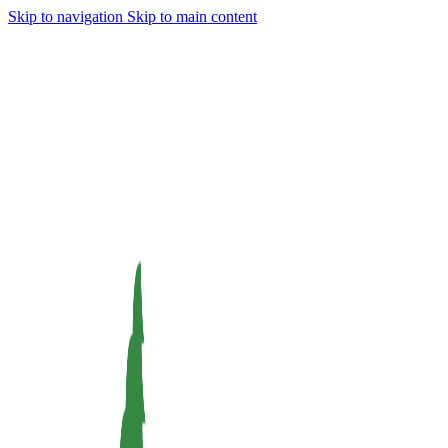
Skip to navigation
Skip to main content
Dnes 23.9.2024 bude naše prodejna z technických příčin
zavřena.
V případě potřeby jsme k vám k dispozici od 18:00 do
19:45. Děkujeme za pochopení.