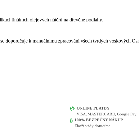
inálních olejových nátěrů na dřevěné podlahy.
ě se doporučuje k manuálnímu zpracování všech tvrdých voskových Osm
ONLINE PLATBY
💳
VISA, MASTERCARD, Google Pay
100% BEZPEČNÝ NÁKUP
🔒
Zboží vždy doručíme