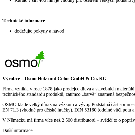
Kartáč v šíři 400 mm je vhodný pro ošetření velkých podlahov
Technické informace
dodržujte pokyny a návod
Výrobce – Osmo Holz und Color GmbH & Co. KG
Firma vznikla v roce 1878 jako prodejce dřeva a stavebních materiál
technického standardu produktů, zatímco „barvě“ znamená bezpečnos
OSMO klade velký důraz na výzkum a vývoj. Podstatná část sortimentu
EN 71.3 (vhodné pro dětské hračky), DIN 53160 (odolné vůči potu a
V Německu má firma více než 2 500 distributorů – svědčí to o popt
Další informace