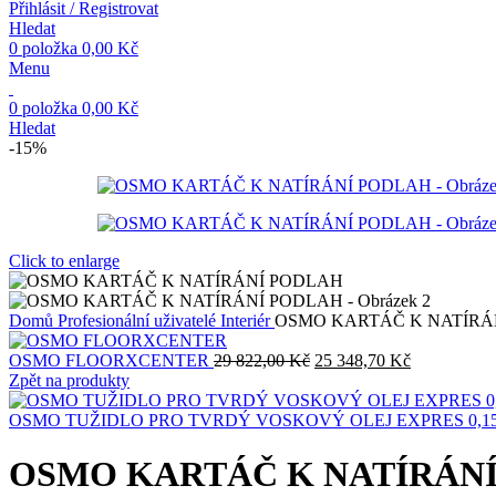
Přihlásit / Registrovat
Hledat
0
položka
0,00
Kč
Menu
0
položka
0,00
Kč
Hledat
-15%
Click to enlarge
Domů
Profesionální uživatelé
Interiér
OSMO KARTÁČ K NATÍRÁ
Původní
Aktuální
OSMO FLOORXCENTER
29 822,00
Kč
25 348,70
Kč
cena
cena
Zpět na produkty
byla:
je:
29
25
OSMO TUŽIDLO PRO TVRDÝ VOSKOVÝ OLEJ EXPRES 0,15 
822,00 Kč.
348,70 Kč.
OSMO KARTÁČ K NATÍRÁN