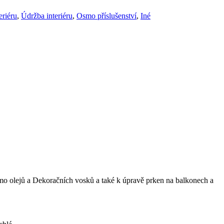
eriéru
,
Údržba interiéru
,
Osmo příslušenství
,
Iné
o olejů a Dekoračních vosků a také k úpravě prken na balkonech a