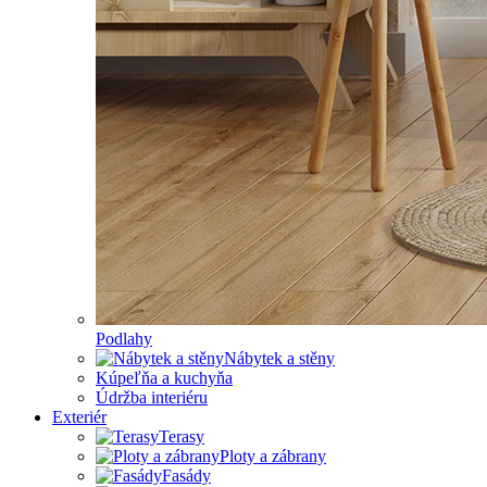
Podlahy
Nábytek a stěny
Kúpeľňa a kuchyňa
Údržba interiéru
Exteriér
Terasy
Ploty a zábrany
Fasády