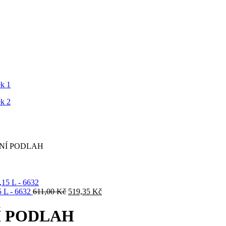
NÍ PODLAH
Původní
Aktuální
L - 6632
611,00
Kč
519,35
Kč
cena
cena
byla:
je:
Í PODLAH
611,00 Kč.
519,35 Kč.