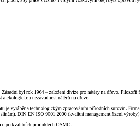
ých ploch, aby práce s Osmo Tvrdými voskovými oleji byla opravdu ry
ů. Zásadní byl rok 1964 – založení divize pro nátěry na dřevo. Filozof
t a ekologickou nezávadnost nátěrů na dřevo.
 je vyráběna technologickým zpracováním přírodních surovin. Firma zí
 slinám), DIN EN ISO 9001:2000 (kvalitní management řízení výroby)
ávce po kvalitních produktech OSMO.