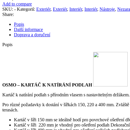
Add to compare
SKU:
-
Kategorií:
Exteriér
,
Exteriér
,
Interiér
,
Interiér
,
Nástroje
,
Nezar
Share:
Popis
Další informace
Doprava a doručení
Popis
OSMO – KARTÁČ K NATÍRÁNÍ PODLAH
Kartáč k natírání podlah s přírodním vlasem s nastavitelným držákem.
Pro různé požadavky k dostání v šířkách 150, 220 a 400 mm. Zvlášt
terasách.
Kartáč v šíři 150 mm se ideálně hodí pro povrchové ošetření dř
Kartáč v šíři 220 mm je vhodný pro ošetření podlah Dekoračn