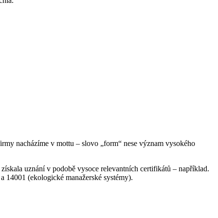
chlá.
ii firmy nacházíme v mottu – slovo „form“ nese význam vysokého
skala uznání v podobě vysoce relevantních certifikátů – například.
 a 14001 (ekologické manažerské systémy).