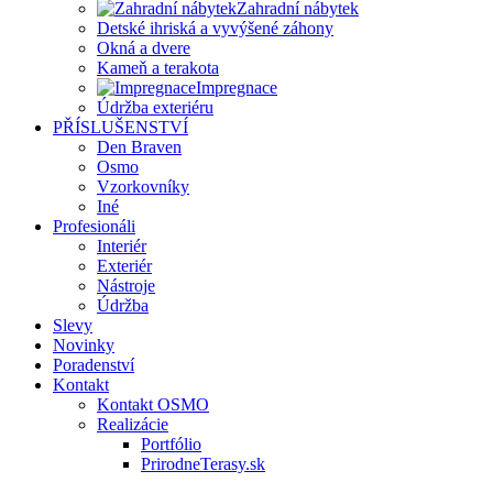
Zahradní nábytek
Detské ihriská a vyvýšené záhony
Okná a dvere
Kameň a terakota
Impregnace
Údržba exteriéru
PŘÍSLUŠENSTVÍ
Den Braven
Osmo
Vzorkovníky
Iné
Profesionáli
Interiér
Exteriér
Nástroje
Údržba
Slevy
Novinky
Poradenství
Kontakt
Kontakt OSMO
Realizácie
Portfólio
PrirodneTerasy.sk