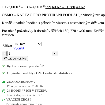
Rozpětí
Rozpětí
1 176,00
Kč
–
13 624,00
Kč
999,60
Kč
–
11 580,40
Kč
cen:
cen:
OSMO – KARTÁČ PRO PROTIRÁNÍ PODLAH je vhodný pro aplikaci f
1
999,60 Kč
176,00 Kč
až
Kartáč k natírání podlah s přírodním vlasem s nastavitelným držákem.
až
11
13
580,40 Kč
Pro různé požadavky k dostání v šířkách 150, 220 a 400 mm. Zvlášt
624,00 Kč
terasách.
Šířka
Vyčistit
OSMO
KARTÁČ
Přidat do košíku
K
NATÍRÁNÍ
✅
Rychlé doručení po celé ČR
PODLAH
✅
Originální produkty OSMO – oficiální distribuce
množství
ZDARMA DOPRAVA
🚚
Při objednávce nad 2 500 Kč
24 HODIN / 7 DNÍ V TÝŽDNU
⏰
Jsme k dispozici nepřetržitě
VRÁCENÍ ZBOŽÍ
↩️
Nepoužité zboží můžete vrátit