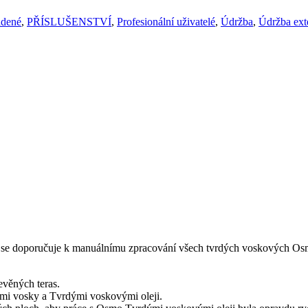
adené
,
PŘÍSLUŠENSTVÍ
,
Profesionální uživatelé
,
Údržba
,
Údržba ext
ě se doporučuje k manuálnímu zpracování všech tvrdých voskových Osm
evěných teras.
ími vosky a Tvrdými voskovými oleji.