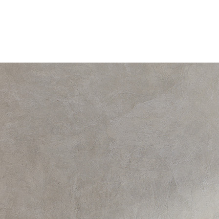
.
V případě potřeby jsme k vám k dispozici od 18:00 do 19:45. Děkuje