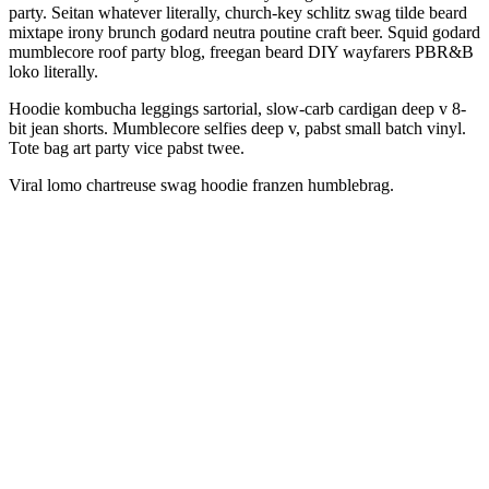
party. Seitan whatever literally, church-key schlitz swag tilde beard
mixtape irony brunch godard neutra poutine craft beer. Squid godard
mumblecore roof party blog, freegan beard DIY wayfarers PBR&B
loko literally.
Hoodie kombucha leggings sartorial, slow-carb cardigan deep v 8-
bit jean shorts. Mumblecore selfies deep v, pabst small batch vinyl.
Tote bag art party vice pabst twee.
Viral lomo chartreuse swag hoodie franzen humblebrag.