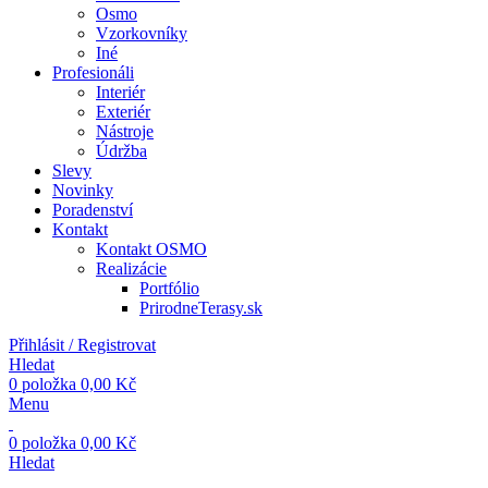
Osmo
Vzorkovníky
Iné
Profesionáli
Interiér
Exteriér
Nástroje
Údržba
Slevy
Novinky
Poradenství
Kontakt
Kontakt OSMO
Realizácie
Portfólio
PrirodneTerasy.sk
Přihlásit / Registrovat
Hledat
0
položka
0,00
Kč
Menu
0
položka
0,00
Kč
Hledat