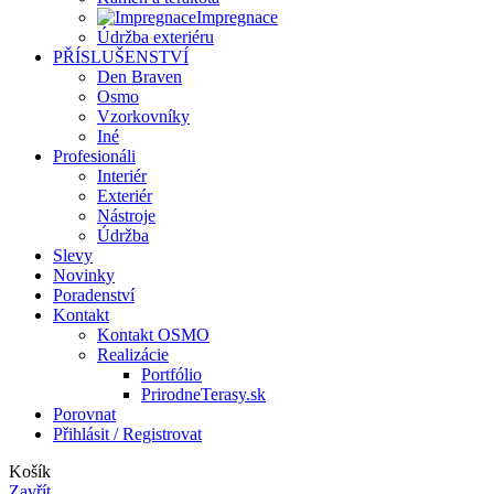
Impregnace
Údržba exteriéru
PŘÍSLUŠENSTVÍ
Den Braven
Osmo
Vzorkovníky
Iné
Profesionáli
Interiér
Exteriér
Nástroje
Údržba
Slevy
Novinky
Poradenství
Kontakt
Kontakt OSMO
Realizácie
Portfólio
PrirodneTerasy.sk
Porovnat
Přihlásit / Registrovat
Košík
Zavřít