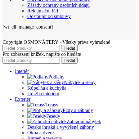
Zásady ochrany osobních údajů
Reklamační řád
Odstoupit od smlouvy
[wt_cli_manage_consent]
Copyright OSMONÁTERY - Všetky práva vyhradené
Hledat
Pro zobrazení knížek, napište co hledáte
Hledat
Interiér
Podlahy
Nábytek a stěny
Kúpeľňa a kuchyňa
Údržba interiéru
Exteriér
Terasy
Ploty a zábrany
Fasády
Zahradní nábytek
Detské ihriská a vyvýšené záhony
Okná a dvere
Kameň a terakota