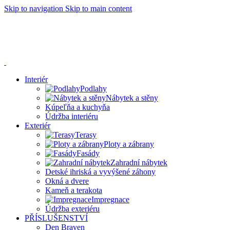
Skip to navigation
Skip to main content
Dnes 23.9.2024 bude naše prodejna z technických příčin
zavřena.
V případě potřeby jsme k vám k dispozici od 18:00 do
19:45. Děkujeme za pochopení.
Interiér
Podlahy
Nábytek a stěny
Kúpeľňa a kuchyňa
Údržba interiéru
Exteriér
Terasy
Ploty a zábrany
Fasády
Zahradní nábytek
Detské ihriská a vyvýšené záhony
Okná a dvere
Kameň a terakota
Impregnace
Údržba exteriéru
PŘÍSLUŠENSTVÍ
Den Braven