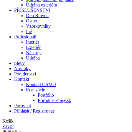
Údržba exteriéru
PŘÍSLUŠENSTVÍ
Den Braven
Osmo
Vzorkovníky
Iné
Profesionáli
Interiér
Exteriér
Nástroje
Údržba
Slevy
Novinky
Poradenství
Kontakt
Kontakt OSMO
Realizácie
Portfólio
PrirodneTerasy.sk
Porovnat
Přihlásit / Registrovat
Košík
Zavřít
Přihlásit se