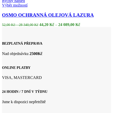
Rychlý náhled
Tento
Výběr možností
produkt
má
OSMO OCHRANNÁ OLEJOVÁ LAZURA
více
variant.
Rozpětí
Rozpětí
44,20
Kč
–
24 089,00
Kč
52,00
Kč
–
28 340,00
Kč
Možnosti
cen:
cen:
lze
52,00 Kč
44,20 Kč
vybrat
až
až
na
28
24
BEZPLATNÁ PŘEPRAVA
stránce
340,00 Kč
089,00 Kč
produktu
Nad objednávku
2500Kč
ONLINE PLATBY
VISA, MASTERCARD
24 HODIN / 7 DNÍ V TÝDNU
Jsme k dispozici nepřetržitě