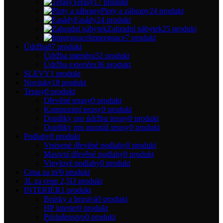
Terasy
17 produkt
Ploty a zábrany
24 produkt
Fasády
24 produkt
Zahradní nábytek
25 produkt
Impregnace
7 produkt
Údržba
87 produkt
Údržba interiéru
52 produkt
Údržba exteriéru
36 produkt
SLEVY
1 produkt
Novinky
18 produkt
Terasy
0 produkt
Dřevěné terasy
0 produkt
Kompozitní terasy
0 produkt
Doplňky pro údržbu terasy
0 produkt
Doplňky pro montáž terasy
0 produkt
Podlahy
0 produkt
Vrstvené dřevěné podlahy
0 produkt
Masivní dřevěné podlahy
0 produkt
Vinylové podlahy
0 produkt
Cena za m²
0 produkt
3L za cenu 2,5l
3 produkt
INTERIÉR
1 produkt
Brúsky a brusivá
0 produkt
HP interier
0 produkt
Príslušenstvo
0 produkt