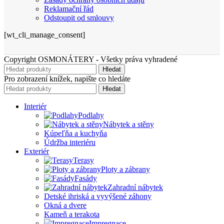
Reklamační řád
Odstoupit od smlouvy
[wt_cli_manage_consent]
Copyright OSMONÁTERY - Všetky práva vyhradené
Hledat
Pro zobrazení knížek, napište co hledáte
Hledat
Interiér
Podlahy
Nábytek a stěny
Kúpeľňa a kuchyňa
Údržba interiéru
Exteriér
Terasy
Ploty a zábrany
Fasády
Zahradní nábytek
Detské ihriská a vyvýšené záhony
Okná a dvere
Kameň a terakota
Impregnace