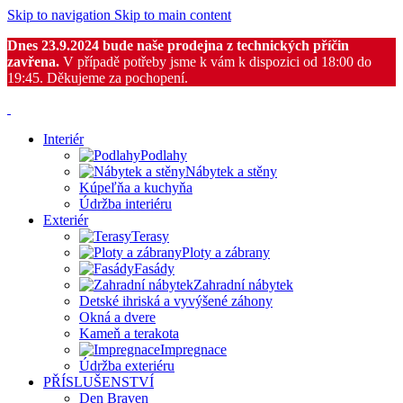
Skip to navigation
Skip to main content
Dnes 23.9.2024 bude naše prodejna z technických příčin
zavřena.
V případě potřeby jsme k vám k dispozici od 18:00 do
19:45. Děkujeme za pochopení.
Interiér
Podlahy
Nábytek a stěny
Kúpeľňa a kuchyňa
Údržba interiéru
Exteriér
Terasy
Ploty a zábrany
Fasády
Zahradní nábytek
Detské ihriská a vyvýšené záhony
Okná a dvere
Kameň a terakota
Impregnace
Údržba exteriéru
PŘÍSLUŠENSTVÍ
Den Braven