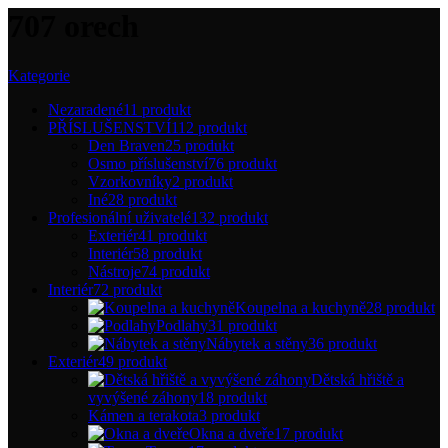
707 orech
Kategorie
Nezaradené
11 produkt
PŘÍSLUŠENSTVÍ
112 produkt
Den Braven
25 produkt
Osmo příslušenství
76 produkt
Vzorkovníky
2 produkt
Iné
28 produkt
Profesionální uživatelé
132 produkt
Exteriér
41 produkt
Interiér
58 produkt
Nástroje
74 produkt
Interiér
72 produkt
Koupelna a kuchyně
28 produkt
Podlahy
31 produkt
Nábytek a stěny
36 produkt
Exteriér
49 produkt
Dětská hřiště a
vyvýšené záhony
18 produkt
Kámen a terakota
3 produkt
Okna a dveře
17 produkt