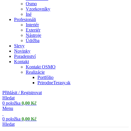
Osmo
Vzorkovníky
Iné
Profesionáli
Interiér
Exteriér
Nástroje
Údržba
Slevy
Novinky
Poradenství
Kontakt
Kontakt OSMO
Realizácie
Portfólio
PrirodneTerasy.sk
Přihlásit / Registrovat
Hledat
0
položka
0,00
Kč
Menu
0
položka
0,00
Kč
Hledat