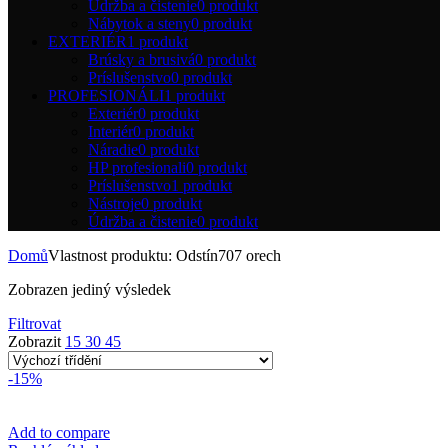
Údržba a čistenie
0 produkt
Nábytok a steny
0 produkt
EXTERIÉR
1 produkt
Brúsky a brusivá
0 produkt
Príslušenstvo
0 produkt
PROFESIONÁLI
1 produkt
Exteriér
0 produkt
Interiér
0 produkt
Náradie
0 produkt
HP profesionali
0 produkt
Príslušenstvo
1 produkt
Nástroje
0 produkt
Údržba a čistenie
0 produkt
Domů
Vlastnost produktu: Odstín
707 orech
Zobrazen jediný výsledek
Filtrovat
Zobrazit
15
30
45
-15%
Add to compare