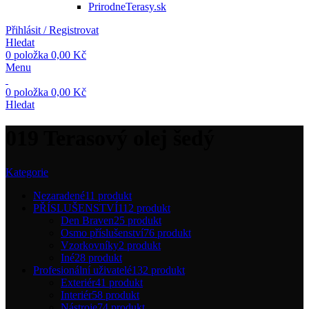
PrirodneTerasy.sk
Přihlásit / Registrovat
Hledat
0
položka
0,00
Kč
Menu
0
položka
0,00
Kč
Hledat
019 Terasový olej šedý
Kategorie
Nezaradené
11 produkt
PŘÍSLUŠENSTVÍ
112 produkt
Den Braven
25 produkt
Osmo příslušenství
76 produkt
Vzorkovníky
2 produkt
Iné
28 produkt
Profesionální uživatelé
132 produkt
Exteriér
41 produkt
Interiér
58 produkt
Nástroje
74 produkt