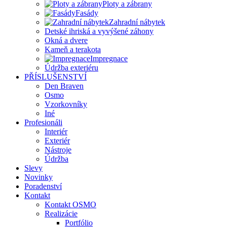
Ploty a zábrany
Fasády
Zahradní nábytek
Detské ihriská a vyvýšené záhony
Okná a dvere
Kameň a terakota
Impregnace
Údržba exteriéru
PŘÍSLUŠENSTVÍ
Den Braven
Osmo
Vzorkovníky
Iné
Profesionáli
Interiér
Exteriér
Nástroje
Údržba
Slevy
Novinky
Poradenství
Kontakt
Kontakt OSMO
Realizácie
Portfólio