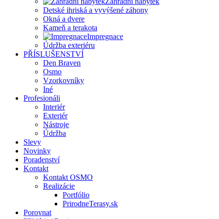
Zahradní nábytek
Detské ihriská a vyvýšené záhony
Okná a dvere
Kameň a terakota
Impregnace
Údržba exteriéru
PŘÍSLUŠENSTVÍ
Den Braven
Osmo
Vzorkovníky
Iné
Profesionáli
Interiér
Exteriér
Nástroje
Údržba
Slevy
Novinky
Poradenství
Kontakt
Kontakt OSMO
Realizácie
Portfólio
PrirodneTerasy.sk
Porovnat