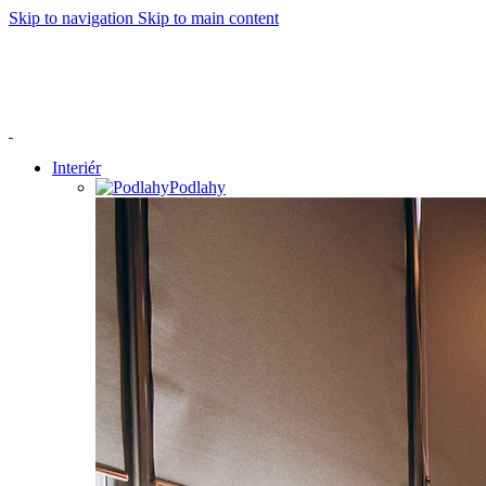
Skip to navigation
Skip to main content
Dnes 23.9.2024 bude naše prodejna z technických příčin
zavřena.
V případě potřeby jsme k vám k dispozici od 18:00 do
19:45. Děkujeme za pochopení.
Interiér
Podlahy