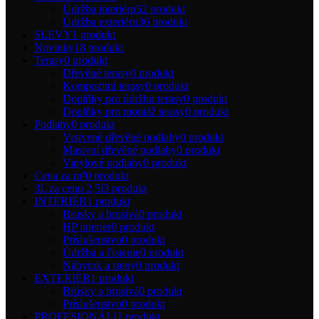
Údržba interiéru
52 produkt
Údržba exteriéru
36 produkt
SLEVY
1 produkt
Novinky
18 produkt
Terasy
0 produkt
Dřevěné terasy
0 produkt
Kompozitní terasy
0 produkt
Doplňky pro údržbu terasy
0 produkt
Doplňky pro montáž terasy
0 produkt
Podlahy
0 produkt
Vrstvené dřevěné podlahy
0 produkt
Masivní dřevěné podlahy
0 produkt
Vinylové podlahy
0 produkt
Cena za m²
0 produkt
3L za cenu 2,5l
3 produkt
INTERIÉR
1 produkt
Brúsky a brusivá
0 produkt
HP interier
0 produkt
Príslušenstvo
0 produkt
Údržba a čistenie
0 produkt
Nábytok a steny
0 produkt
EXTERIÉR
1 produkt
Brúsky a brusivá
0 produkt
Príslušenstvo
0 produkt
PROFESIONÁLI
1 produkt