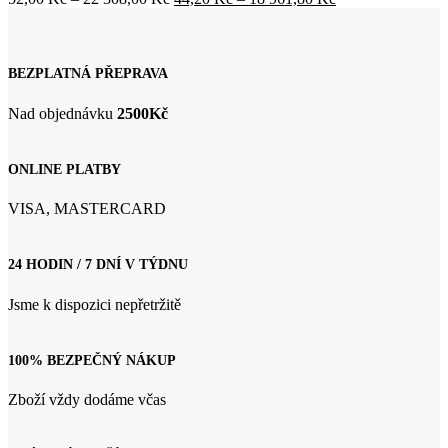
Možnosti
cen:
cen:
lze
52,00 Kč
44,20 Kč
vybrat
až
až
na
22
18
BEZPLATNÁ PŘEPRAVA
stránce
308,00 Kč
961,80 Kč
produktu
Nad objednávku
2500Kč
ONLINE PLATBY
VISA, MASTERCARD
24 HODIN / 7 DNÍ V TÝDNU
Jsme k dispozici nepřetržitě
100% BEZPEČNÝ NÁKUP
Zboží vždy dodáme včas