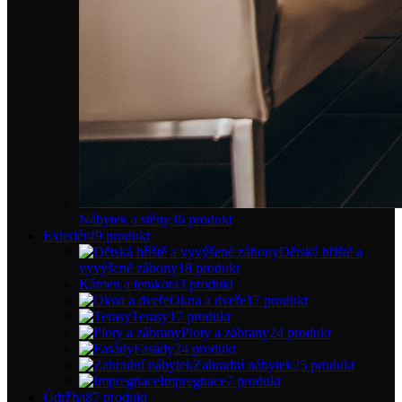
Nábytek a stěny
36 produkt
Exteriér
49 produkt
Dětská hřiště a
vyvýšené záhony
18 produkt
Kámen a terakota
3 produkt
Okna a dveře
17 produkt
Terasy
17 produkt
Ploty a zábrany
24 produkt
Fasády
24 produkt
Zahradní nábytek
25 produkt
Impregnace
7 produkt
Údržba
87 produkt