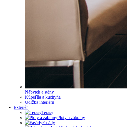
Nábytek a stěny
Kúpeľňa a kuchyňa
Údržba interiéru
Exteriér
Terasy
Ploty a zábrany
Fasády