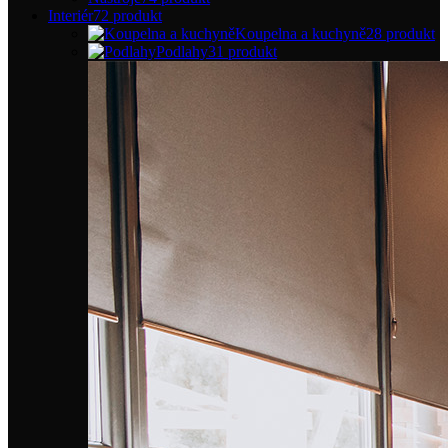
Interiér
72 produkt
Koupelna a kuchyně
28 produkt
Podlahy
31 produkt