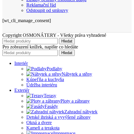
Reklamační řád
Odstoupit od smlouvy
[wt_cli_manage_consent]
Copyright OSMONÁTERY - Všetky práva vyhradené
Hledat
Pro zobrazení knížek, napište co hledáte
Hledat
Interiér
Podlahy
Nábytek a stěny
Kúpeľňa a kuchyňa
Údržba interiéru
Exteriér
Terasy
Ploty a zábrany
Fasády
Zahradní nábytek
Detské ihriská a vyvýšené záhony
Okná a dvere
Kameň a terakota
Impregnace