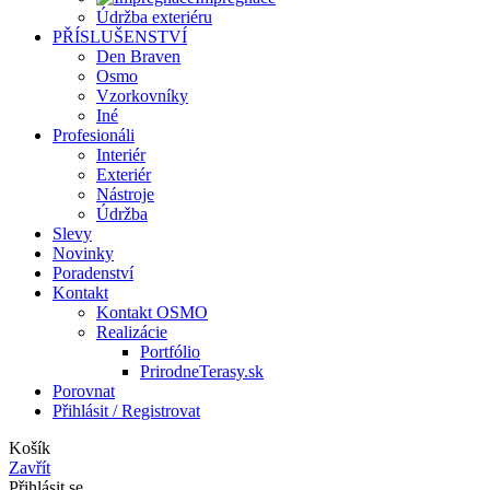
Údržba exteriéru
PŘÍSLUŠENSTVÍ
Den Braven
Osmo
Vzorkovníky
Iné
Profesionáli
Interiér
Exteriér
Nástroje
Údržba
Slevy
Novinky
Poradenství
Kontakt
Kontakt OSMO
Realizácie
Portfólio
PrirodneTerasy.sk
Porovnat
Přihlásit / Registrovat
Košík
Zavřít
Přihlásit se