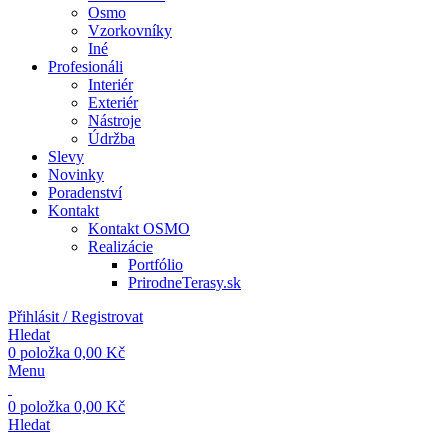
Osmo
Vzorkovníky
Iné
Profesionáli
Interiér
Exteriér
Nástroje
Údržba
Slevy
Novinky
Poradenství
Kontakt
Kontakt OSMO
Realizácie
Portfólio
PrirodneTerasy.sk
Přihlásit / Registrovat
Hledat
0
položka
0,00
Kč
Menu
0
položka
0,00
Kč
Hledat