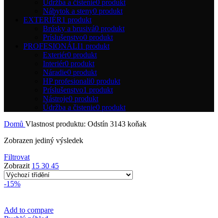
Údržba a čistenie
0 produkt
Nábytok a steny
0 produkt
EXTERIÉR
1 produkt
Brúsky a brusivá
0 produkt
Príslušenstvo
0 produkt
PROFESIONÁLI
1 produkt
Exteriér
0 produkt
Interiér
0 produkt
Náradie
0 produkt
HP profesionali
0 produkt
Príslušenstvo
1 produkt
Nástroje
0 produkt
Údržba a čistenie
0 produkt
Domů
Vlastnost produktu: Odstín
3143 koňak
Zobrazen jediný výsledek
Filtrovat
Zobrazit
15
30
45
-15%
Add to compare