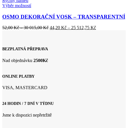
Rychlý náhled
Tento
Výběr možností
produkt
má
OSMO DEKORAČNÍ VOSK – TRANSPARENTNÍ
více
variant.
Rozpětí
Rozpětí
52,00
Kč
–
30 015,00
Kč
44,20
Kč
–
25 512,75
Kč
Možnosti
cen:
cen:
lze
52,00 Kč
44,20 Kč
vybrat
až
až
na
30
25
BEZPLATNÁ PŘEPRAVA
stránce
015,00 Kč
512,75 Kč
produktu
Nad objednávku
2500Kč
ONLINE PLATBY
VISA, MASTERCARD
24 HODIN / 7 DNÍ V TÝDNU
Jsme k dispozici nepřetržitě