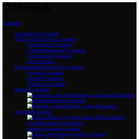
3143 koňak
Kategorie
Nezaradené
11 produkt
PŘÍSLUŠENSTVÍ
112 produkt
Den Braven
25 produkt
Osmo příslušenství
76 produkt
Vzorkovníky
2 produkt
Iné
28 produkt
Profesionální uživatelé
132 produkt
Exteriér
41 produkt
Interiér
58 produkt
Nástroje
74 produkt
Interiér
72 produkt
Koupelna a kuchyně
28 produkt
Podlahy
31 produkt
Nábytek a stěny
36 produkt
Exteriér
49 produkt
Dětská hřiště a
vyvýšené záhony
18 produkt
Kámen a terakota
3 produkt
Okna a dveře
17 produkt