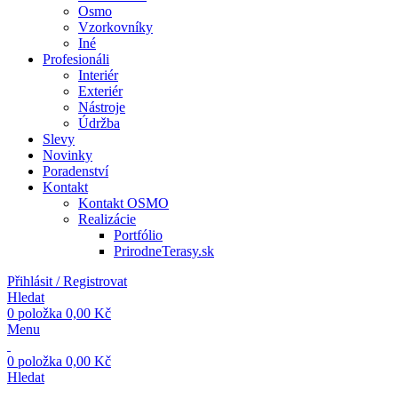
Osmo
Vzorkovníky
Iné
Profesionáli
Interiér
Exteriér
Nástroje
Údržba
Slevy
Novinky
Poradenství
Kontakt
Kontakt OSMO
Realizácie
Portfólio
PrirodneTerasy.sk
Přihlásit / Registrovat
Hledat
0
položka
0,00
Kč
Menu
0
položka
0,00
Kč
Hledat