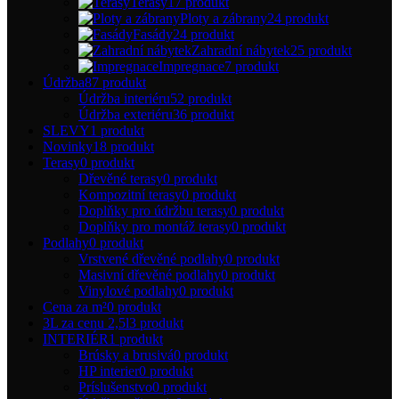
Terasy
17 produkt
Ploty a zábrany
24 produkt
Fasády
24 produkt
Zahradní nábytek
25 produkt
Impregnace
7 produkt
Údržba
87 produkt
Údržba interiéru
52 produkt
Údržba exteriéru
36 produkt
SLEVY
1 produkt
Novinky
18 produkt
Terasy
0 produkt
Dřevěné terasy
0 produkt
Kompozitní terasy
0 produkt
Doplňky pro údržbu terasy
0 produkt
Doplňky pro montáž terasy
0 produkt
Podlahy
0 produkt
Vrstvené dřevěné podlahy
0 produkt
Masivní dřevěné podlahy
0 produkt
Vinylové podlahy
0 produkt
Cena za m²
0 produkt
3L za cenu 2,5l
3 produkt
INTERIÉR
1 produkt
Brúsky a brusivá
0 produkt
HP interier
0 produkt
Príslušenstvo
0 produkt