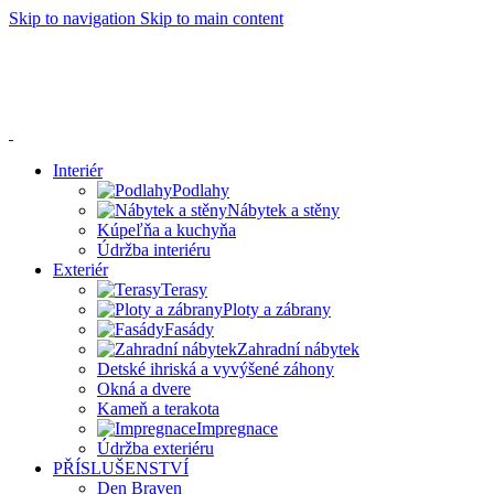
Skip to navigation
Skip to main content
Dnes 23.9.2024 bude naše prodejna z technických příčin
zavřena.
V případě potřeby jsme k vám k dispozici od 18:00 do
19:45. Děkujeme za pochopení.
Interiér
Podlahy
Nábytek a stěny
Kúpeľňa a kuchyňa
Údržba interiéru
Exteriér
Terasy
Ploty a zábrany
Fasády
Zahradní nábytek
Detské ihriská a vyvýšené záhony
Okná a dvere
Kameň a terakota
Impregnace
Údržba exteriéru
PŘÍSLUŠENSTVÍ
Den Braven