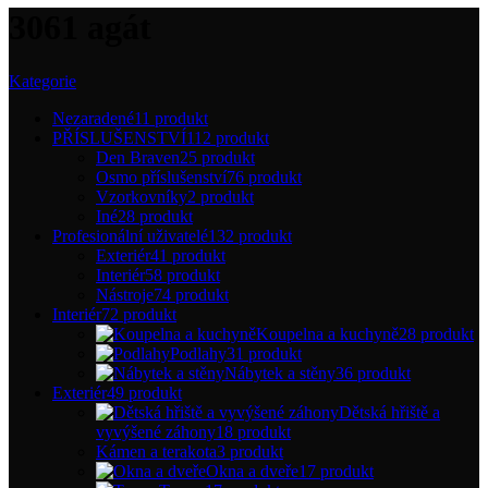
3061 agát
Kategorie
Nezaradené
11 produkt
PŘÍSLUŠENSTVÍ
112 produkt
Den Braven
25 produkt
Osmo příslušenství
76 produkt
Vzorkovníky
2 produkt
Iné
28 produkt
Profesionální uživatelé
132 produkt
Exteriér
41 produkt
Interiér
58 produkt
Nástroje
74 produkt
Interiér
72 produkt
Koupelna a kuchyně
28 produkt
Podlahy
31 produkt
Nábytek a stěny
36 produkt
Exteriér
49 produkt
Dětská hřiště a
vyvýšené záhony
18 produkt
Kámen a terakota
3 produkt
Okna a dveře
17 produkt