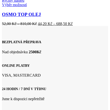
Rychlý náhled
Tento
Výběr možností
produkt
má
OSMO TOP OLEJ
více
variant.
Rozpětí
Rozpětí
52,00
Kč
–
810,00
Kč
44,20
Kč
–
688,50
Kč
Možnosti
cen:
cen:
lze
52,00 Kč
44,20 Kč
vybrat
až
až
na
810,00 Kč
688,50 Kč
BEZPLATNÁ PŘEPRAVA
stránce
produktu
Nad objednávku
2500Kč
ONLINE PLATBY
VISA, MASTERCARD
24 HODIN / 7 DNÍ V TÝDNU
Jsme k dispozici nepřetržitě