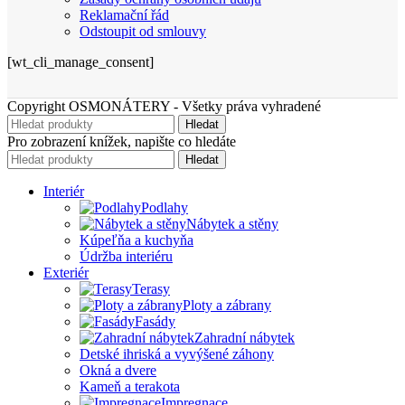
Reklamační řád
Odstoupit od smlouvy
[wt_cli_manage_consent]
Copyright OSMONÁTERY - Všetky práva vyhradené
Hledat
Pro zobrazení knížek, napište co hledáte
Hledat
Interiér
Podlahy
Nábytek a stěny
Kúpeľňa a kuchyňa
Údržba interiéru
Exteriér
Terasy
Ploty a zábrany
Fasády
Zahradní nábytek
Detské ihriská a vyvýšené záhony
Okná a dvere
Kameň a terakota
Impregnace