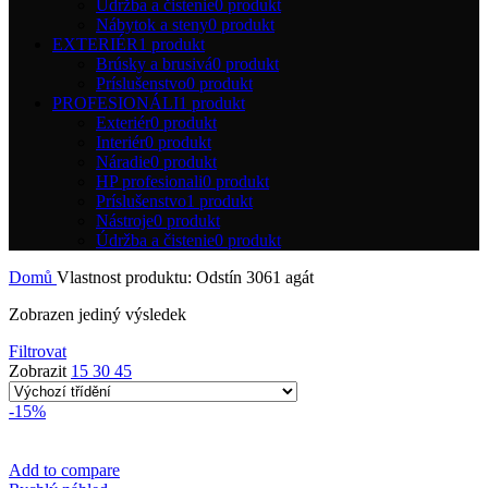
Údržba a čistenie
0 produkt
Nábytok a steny
0 produkt
EXTERIÉR
1 produkt
Brúsky a brusivá
0 produkt
Príslušenstvo
0 produkt
PROFESIONÁLI
1 produkt
Exteriér
0 produkt
Interiér
0 produkt
Náradie
0 produkt
HP profesionali
0 produkt
Príslušenstvo
1 produkt
Nástroje
0 produkt
Údržba a čistenie
0 produkt
Domů
Vlastnost produktu: Odstín
3061 agát
Zobrazen jediný výsledek
Filtrovat
Zobrazit
15
30
45
-15%
Add to compare