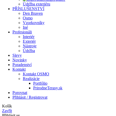
Údržba exteriéru
PŘÍSLUŠENSTVÍ
Den Braven
Osmo
Vzorkovníky
Iné
Profesionáli
Interiér
Exteriér
Nástroje
Údržba
Slevy
Novinky
Poradenství
Kontakt
Kontakt OSMO
Realizácie
Portfólio
PrirodneTerasy.sk
Porovnat
Přihlásit / Registrovat
Košík
Zavřít
Přihlásit se