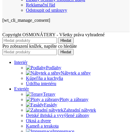
Reklamační řád
Odstoupit od smlouvy
[wt_cli_manage_consent]
Copyright OSMONÁTERY - Všetky práva vyhradené
Hledat
Pro zobrazení knížek, napište co hledáte
Hledat
Interiér
Podlahy
Nábytek a stěny
Kúpeľňa a kuchyňa
Údržba interiéru
Exteriér
Terasy
Ploty a zábrany
Fasády
Zahradní nábytek
Detské ihriská a vyvýšené záhony
Okná a dvere
Kameň a terakota
Impregnace