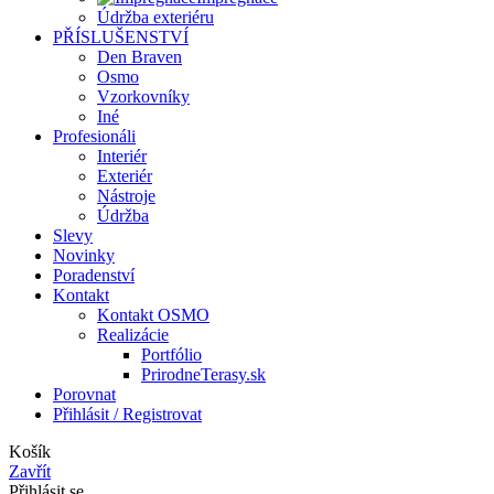
Údržba exteriéru
PŘÍSLUŠENSTVÍ
Den Braven
Osmo
Vzorkovníky
Iné
Profesionáli
Interiér
Exteriér
Nástroje
Údržba
Slevy
Novinky
Poradenství
Kontakt
Kontakt OSMO
Realizácie
Portfólio
PrirodneTerasy.sk
Porovnat
Přihlásit / Registrovat
Košík
Zavřít
Přihlásit se