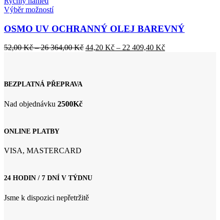
Rychlý náhled
Tento
Výběr možností
produkt
má
OSMO UV OCHRANNÝ OLEJ BAREVNÝ
více
variant.
Rozpětí
Rozpětí
52,00
Kč
–
26 364,00
Kč
44,20
Kč
–
22 409,40
Kč
Možnosti
cen:
cen:
lze
52,00 Kč
44,20 Kč
vybrat
až
až
na
26
22
BEZPLATNÁ PŘEPRAVA
stránce
364,00 Kč
409,40 Kč
produktu
Nad objednávku
2500Kč
ONLINE PLATBY
VISA, MASTERCARD
24 HODIN / 7 DNÍ V TÝDNU
Jsme k dispozici nepřetržitě