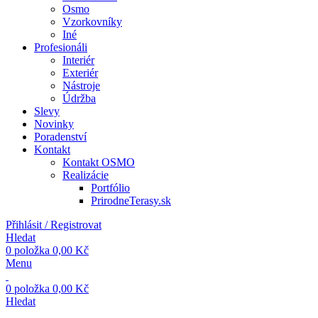
Osmo
Vzorkovníky
Iné
Profesionáli
Interiér
Exteriér
Nástroje
Údržba
Slevy
Novinky
Poradenství
Kontakt
Kontakt OSMO
Realizácie
Portfólio
PrirodneTerasy.sk
Přihlásit / Registrovat
Hledat
0
položka
0,00
Kč
Menu
0
položka
0,00
Kč
Hledat