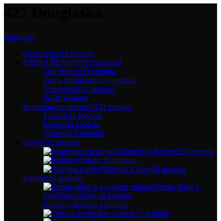
427 Douglaska
Kategorie
Nezaradené
11 produkt
PŘÍSLUŠENSTVÍ
112 produkt
Den Braven
25 produkt
Osmo příslušenství
76 produkt
Vzorkovníky
2 produkt
Iné
28 produkt
Profesionální uživatelé
132 produkt
Exteriér
41 produkt
Interiér
58 produkt
Nástroje
74 produkt
Interiér
72 produkt
Koupelna a kuchyně
28 produkt
Podlahy
31 produkt
Nábytek a stěny
36 produkt
Exteriér
49 produkt
Dětská hřiště a
vyvýšené záhony
18 produkt
Kámen a terakota
3 produkt
Okna a dveře
17 produkt