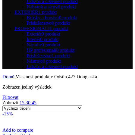
Údržba a čistenie
0 produkt
Nábytok a steny
0 produkt
EXTERIÉR
1 produkt
Brúsky a brusivá
0 produkt
Príslušenstvo
0 produkt
PROFESIONÁLI
1 produkt
Exteriér
0 produkt
Interiér
0 produkt
Náradie
0 produkt
HP profesionali
0 produkt
Príslušenstvo
1 produkt
Nástroje
0 produkt
Údržba a čistenie
0 produkt
Domů
Vlastnost produktu: Odstín
427 Douglaska
Zobrazen jediný výsledek
Filtrovat
Zobrazit
15
30
45
-15%
Add to compare