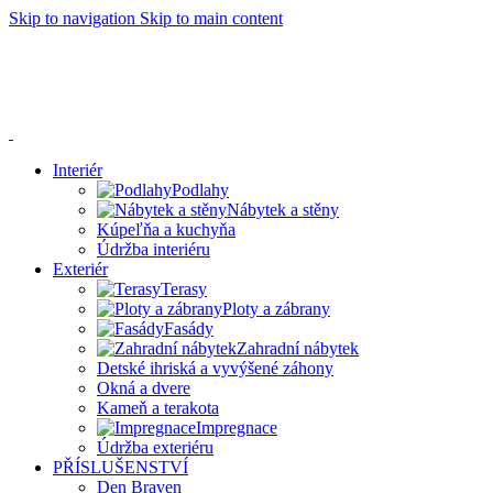
Skip to navigation
Skip to main content
Dnes 23.9.2024 bude naše prodejna z technických příčin
zavřena.
V případě potřeby jsme k vám k dispozici od 18:00 do
19:45. Děkujeme za pochopení.
Interiér
Podlahy
Nábytek a stěny
Kúpeľňa a kuchyňa
Údržba interiéru
Exteriér
Terasy
Ploty a zábrany
Fasády
Zahradní nábytek
Detské ihriská a vyvýšené záhony
Okná a dvere
Kameň a terakota
Impregnace
Údržba exteriéru
PŘÍSLUŠENSTVÍ
Den Braven