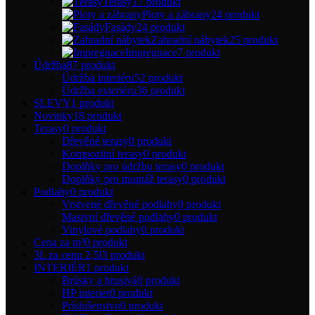
Terasy
17 produkt
Ploty a zábrany
24 produkt
Fasády
24 produkt
Zahradní nábytek
25 produkt
Impregnace
7 produkt
Údržba
87 produkt
Údržba interiéru
52 produkt
Údržba exteriéru
36 produkt
SLEVY
1 produkt
Novinky
18 produkt
Terasy
0 produkt
Dřevěné terasy
0 produkt
Kompozitní terasy
0 produkt
Doplňky pro údržbu terasy
0 produkt
Doplňky pro montáž terasy
0 produkt
Podlahy
0 produkt
Vrstvené dřevěné podlahy
0 produkt
Masivní dřevěné podlahy
0 produkt
Vinylové podlahy
0 produkt
Cena za m²
0 produkt
3L za cenu 2,5l
3 produkt
INTERIÉR
1 produkt
Brúsky a brusivá
0 produkt
HP interier
0 produkt
Príslušenstvo
0 produkt