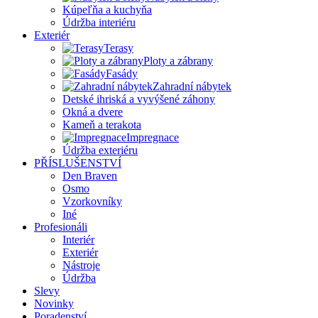
Kúpeľňa a kuchyňa
Údržba interiéru
Exteriér
Terasy
Ploty a zábrany
Fasády
Zahradní nábytek
Detské ihriská a vyvýšené záhony
Okná a dvere
Kameň a terakota
Impregnace
Údržba exteriéru
PŘÍSLUŠENSTVÍ
Den Braven
Osmo
Vzorkovníky
Iné
Profesionáli
Interiér
Exteriér
Nástroje
Údržba
Slevy
Novinky
Poradenství