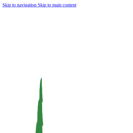
Skip to navigation
Skip to main content
Dnes 23.9.2024 bude naše prodejna z technických příčin
zavřena.
V případě potřeby jsme k vám k dispozici od 18:00 do
19:45. Děkujeme za pochopení.