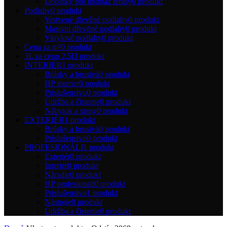
Doplňky pro montáž terasy
0 produkt
Podlahy
0 produkt
Vrstvené dřevěné podlahy
0 produkt
Masivní dřevěné podlahy
0 produkt
Vinylové podlahy
0 produkt
Cena za m²
0 produkt
3L za cenu 2,5l
3 produkt
INTERIÉR
1 produkt
Brúsky a brusivá
0 produkt
HP interier
0 produkt
Príslušenstvo
0 produkt
Údržba a čistenie
0 produkt
Nábytok a steny
0 produkt
EXTERIÉR
1 produkt
Brúsky a brusivá
0 produkt
Príslušenstvo
0 produkt
PROFESIONÁLI
1 produkt
Exteriér
0 produkt
Interiér
0 produkt
Náradie
0 produkt
HP profesionali
0 produkt
Príslušenstvo
1 produkt
Nástroje
0 produkt
Údržba a čistenie
0 produkt