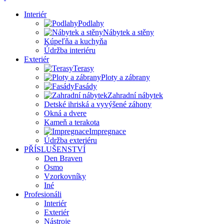
Interiér
Podlahy
Nábytek a stěny
Kúpeľňa a kuchyňa
Údržba interiéru
Exteriér
Terasy
Ploty a zábrany
Fasády
Zahradní nábytek
Detské ihriská a vyvýšené záhony
Okná a dvere
Kameň a terakota
Impregnace
Údržba exteriéru
PŘÍSLUŠENSTVÍ
Den Braven
Osmo
Vzorkovníky
Iné
Profesionáli
Interiér
Exteriér
Nástroje