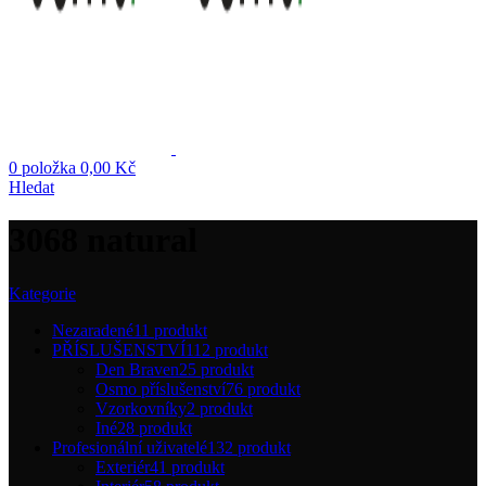
0
položka
0,00
Kč
Hledat
3068 natural
Kategorie
Nezaradené
11 produkt
PŘÍSLUŠENSTVÍ
112 produkt
Den Braven
25 produkt
Osmo příslušenství
76 produkt
Vzorkovníky
2 produkt
Iné
28 produkt
Profesionální uživatelé
132 produkt
Exteriér
41 produkt