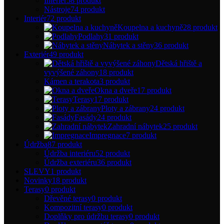
Interiér
58 produkt
Nástroje
74 produkt
Interiér
72 produkt
Koupelna a kuchyně
28 produkt
Podlahy
31 produkt
Nábytek a stěny
36 produkt
Exteriér
49 produkt
Dětská hřiště a
vyvýšené záhony
18 produkt
Kámen a terakota
3 produkt
Okna a dveře
17 produkt
Terasy
17 produkt
Ploty a zábrany
24 produkt
Fasády
24 produkt
Zahradní nábytek
25 produkt
Impregnace
7 produkt
Údržba
87 produkt
Údržba interiéru
52 produkt
Údržba exteriéru
36 produkt
SLEVY
1 produkt
Novinky
18 produkt
Terasy
0 produkt
Dřevěné terasy
0 produkt
Kompozitní terasy
0 produkt
Doplňky pro údržbu terasy
0 produkt