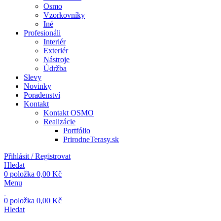
Osmo
Vzorkovníky
Iné
Profesionáli
Interiér
Exteriér
Nástroje
Údržba
Slevy
Novinky
Poradenství
Kontakt
Kontakt OSMO
Realizácie
Portfólio
PrirodneTerasy.sk
Přihlásit / Registrovat
Hledat
0
položka
0,00
Kč
Menu
0
položka
0,00
Kč
Hledat