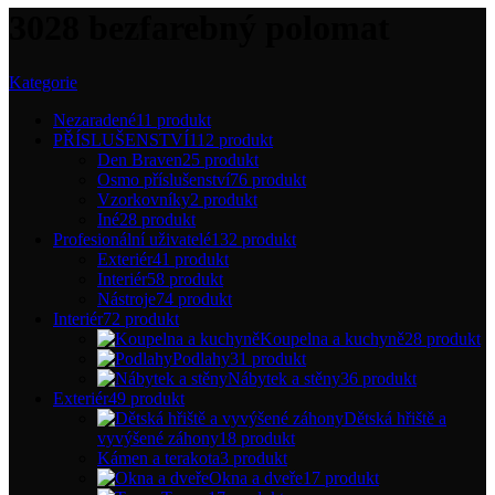
3028 bezfarebný polomat
Kategorie
Nezaradené
11 produkt
PŘÍSLUŠENSTVÍ
112 produkt
Den Braven
25 produkt
Osmo příslušenství
76 produkt
Vzorkovníky
2 produkt
Iné
28 produkt
Profesionální uživatelé
132 produkt
Exteriér
41 produkt
Interiér
58 produkt
Nástroje
74 produkt
Interiér
72 produkt
Koupelna a kuchyně
28 produkt
Podlahy
31 produkt
Nábytek a stěny
36 produkt
Exteriér
49 produkt
Dětská hřiště a
vyvýšené záhony
18 produkt
Kámen a terakota
3 produkt
Okna a dveře
17 produkt