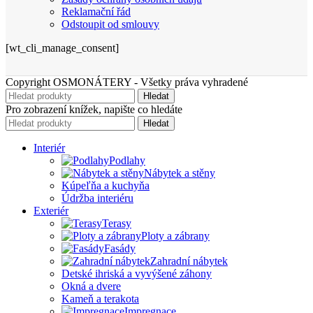
Reklamační řád
Odstoupit od smlouvy
[wt_cli_manage_consent]
Copyright OSMONÁTERY - Všetky práva vyhradené
Hledat
Pro zobrazení knížek, napište co hledáte
Hledat
Interiér
Podlahy
Nábytek a stěny
Kúpeľňa a kuchyňa
Údržba interiéru
Exteriér
Terasy
Ploty a zábrany
Fasády
Zahradní nábytek
Detské ihriská a vyvýšené záhony
Okná a dvere
Kameň a terakota
Impregnace