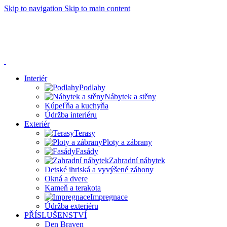
Skip to navigation
Skip to main content
Dnes 23.9.2024 bude naše prodejna z technických příčin
zavřena.
V případě potřeby jsme k vám k dispozici od 18:00 do
19:45. Děkujeme za pochopení.
Interiér
Podlahy
Nábytek a stěny
Kúpeľňa a kuchyňa
Údržba interiéru
Exteriér
Terasy
Ploty a zábrany
Fasády
Zahradní nábytek
Detské ihriská a vyvýšené záhony
Okná a dvere
Kameň a terakota
Impregnace
Údržba exteriéru
PŘÍSLUŠENSTVÍ
Den Braven