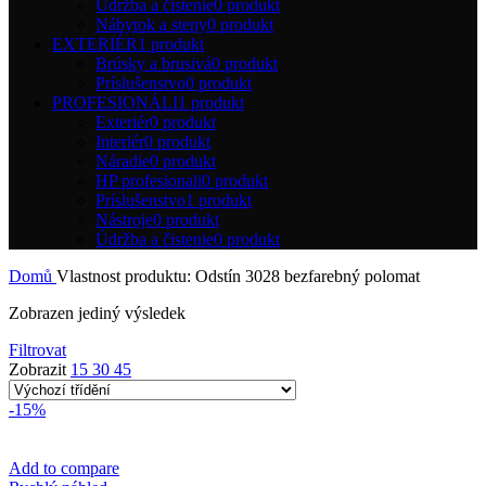
Údržba a čistenie
0 produkt
Nábytok a steny
0 produkt
EXTERIÉR
1 produkt
Brúsky a brusivá
0 produkt
Príslušenstvo
0 produkt
PROFESIONÁLI
1 produkt
Exteriér
0 produkt
Interiér
0 produkt
Náradie
0 produkt
HP profesionali
0 produkt
Príslušenstvo
1 produkt
Nástroje
0 produkt
Údržba a čistenie
0 produkt
Domů
Vlastnost produktu: Odstín
3028 bezfarebný polomat
Zobrazen jediný výsledek
Filtrovat
Zobrazit
15
30
45
-15%
Add to compare