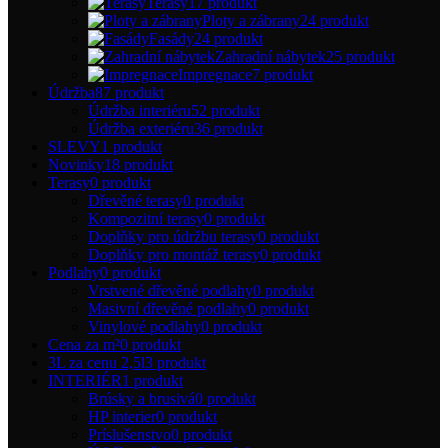
Terasy
17 produkt
Ploty a zábrany
24 produkt
Fasády
24 produkt
Zahradní nábytek
25 produkt
Impregnace
7 produkt
Údržba
87 produkt
Údržba interiéru
52 produkt
Údržba exteriéru
36 produkt
SLEVY
1 produkt
Novinky
18 produkt
Terasy
0 produkt
Dřevěné terasy
0 produkt
Kompozitní terasy
0 produkt
Doplňky pro údržbu terasy
0 produkt
Doplňky pro montáž terasy
0 produkt
Podlahy
0 produkt
Vrstvené dřevěné podlahy
0 produkt
Masivní dřevěné podlahy
0 produkt
Vinylové podlahy
0 produkt
Cena za m²
0 produkt
3L za cenu 2,5l
3 produkt
INTERIÉR
1 produkt
Brúsky a brusivá
0 produkt
HP interier
0 produkt
Príslušenstvo
0 produkt