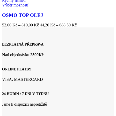
Rychlý náhled
Tento
Výběr možností
produkt
má
OSMO TOP OLEJ
více
variant.
Rozpětí
Rozpětí
52,00
Kč
–
810,00
Kč
44,20
Kč
–
688,50
Kč
Možnosti
cen:
cen:
lze
52,00 Kč
44,20 Kč
vybrat
až
až
na
810,00 Kč
688,50 Kč
BEZPLATNÁ PŘEPRAVA
stránce
produktu
Nad objednávku
2500Kč
ONLINE PLATBY
VISA, MASTERCARD
24 HODIN / 7 DNÍ V TÝDNU
Jsme k dispozici nepřetržitě