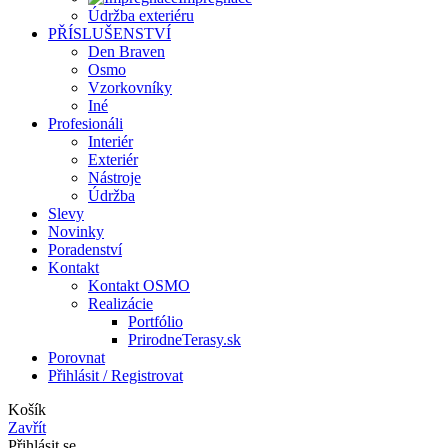
Údržba exteriéru
PŘÍSLUŠENSTVÍ
Den Braven
Osmo
Vzorkovníky
Iné
Profesionáli
Interiér
Exteriér
Nástroje
Údržba
Slevy
Novinky
Poradenství
Kontakt
Kontakt OSMO
Realizácie
Portfólio
PrirodneTerasy.sk
Porovnat
Přihlásit / Registrovat
Košík
Zavřít
Přihlásit se